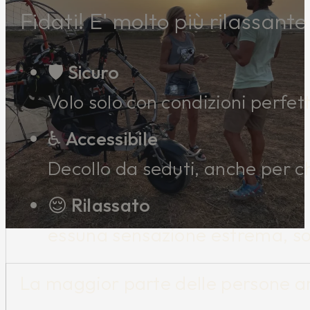
Fidati! E' molto più rilassant
🛡️ Sicuro
Volo solo con condizioni perfet
♿ Accessibile
Decollo da seduti, anche per ch
😌 Rilassato
essuna sensazione estrema, sol
La maggior parte delle persone arr