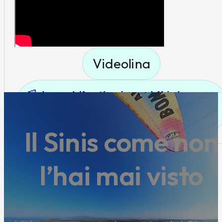
cuore. Un esperienz
ripetere sicuramente
consiglio a tutti..
Videolina
📰 Leggi l’articolo su L’Unione
Sarda
Il Sinis come non
l’hai mai visto