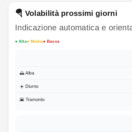
🪂 Volabilità prossimi giorni
Indicazione automatica e orienta
● Alta
● Media
● Bassa
🌅 Alba
☀️ Diurno
🌇 Tramonto