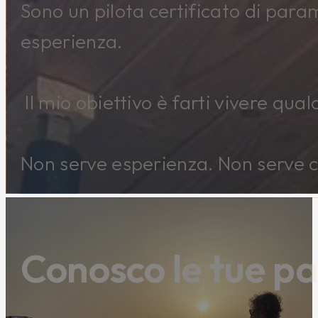
Sono un pilota certificato di param
esperienza.
Il mio obiettivo è farti vivere qua
Non serve esperienza. Non serve c
Conosco le tue pa