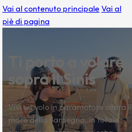
Vai al contenuto principale
Vai al
piè di pagina
Ti porto a volare
sopra il Sinis
Vivi un volo in paramotore sopra il
mare della Sardegna, in totale