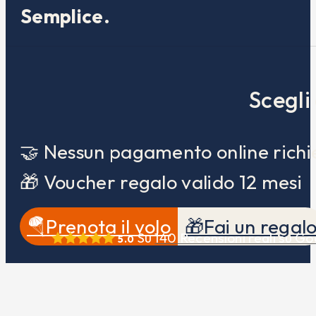
Semplice.
Scegli
🤝 Nessun pagamento online richi
🎁 Voucher regalo valido 12 mesi
🪂Prenota il volo
🎁Fai un regal
Su
140
Recensioni reali su Go
5.0