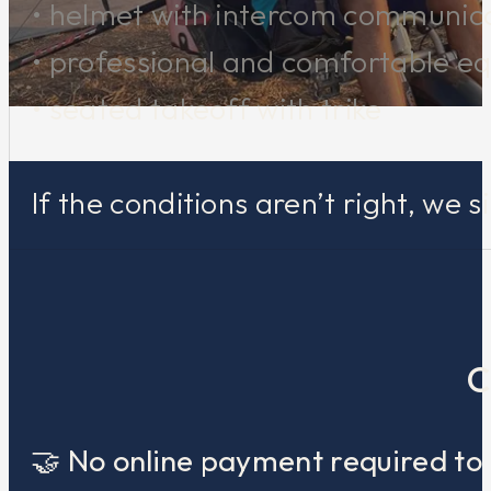
• helmet with intercom communic
• professional and comfortable e
• seated takeoff with trike
If the conditions aren’t right, we s
C
🤝 No online payment required to