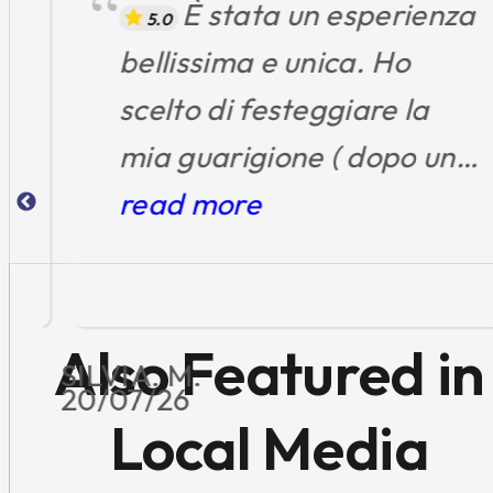
È stata un esperienza
5.0
bellissima e unica. Ho
scelto di festeggiare la
mia guarigione ( dopo un
t
lungo percorso di terapie
read more
e ospedali ) con un volo
all'alba, in totale libertà,
ho ammirato un
Also Featured in
SILVIA. M.
panorama mozzafiato, mi
20/07/26
Local Media
sono goduta ogni singolo
attimo.T utto con la