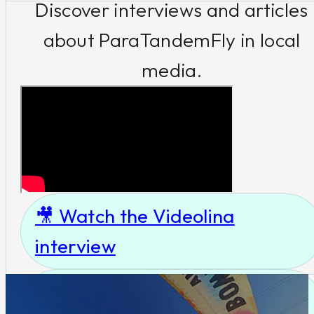
Discover interviews and articles
professionalità e la
about ParaTandemFly in local
gentilezza di Enrico...
media.
Tornare alla normalità,
con un regalo
straordinario è qualcosa
che mi porterò sempre nel
cuore. Un esperienza da
🎥 Watch the Videolina
ripetere sicuramente.. che
interview
consiglio a tutti..
📰 Read the article on L’Unione