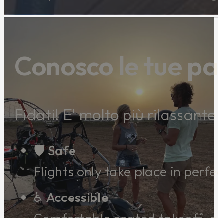
Conosco le tue pa
Fidati! E' molto più rilassant
🛡️ Safe
Flights only take place in perf
♿ Accessible
Comfortable seated takeoff, al