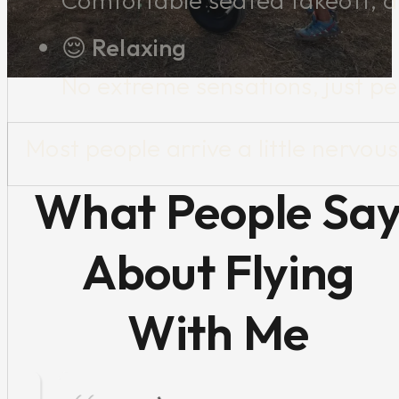
😌 Relaxing
No extreme sensations, just p
Most people arrive a little nervou
What People Sa
About Flying
With Me