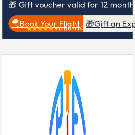
🎁 Gift voucher valid for 12 month
🪂Book Your Flight
🎁Gift an Ex
from
140
real Google revi
5.0