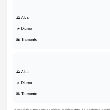
🌅 Alba
☀️ Diurno
🌇 Tramonto
🌅 Alba
☀️ Diurno
🌇 Tramonto
Le condizioni possono cambiare rapidamente. La conferma defin