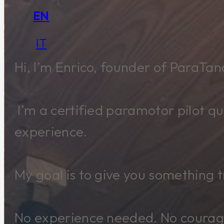
EN
IT
Hi, I’m Enrico, founder of ParaTa
I’m a certified paramotor pilot qua
experience.
My goal is to give you something t
No experience needed. No courage 