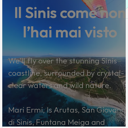
Sarda
Il Sinis come non
l’hai mai visto
We’ll fly over the stunning Sinis
coastline, surrounded by crystal-
clear waters and wild nature.
Mari Ermi, Is Arutas, San Giovanni
di Sinis, Funtana Meiga and